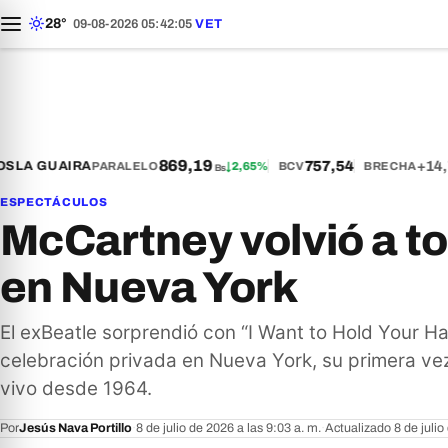
28°
09-08-2026 05:42:06
VET
869,19
757,54
+14,7
LA GUAIRA
PARALELO
↓
2,65%
BCV
BRECHA
Bs
ESPECTÁCULOS
McCartney volvió a to
en Nueva York
El exBeatle sorprendió con “I Want to Hold Your H
celebración privada en Nueva York, su primera ve
vivo desde 1964.
Por
Jesús Nava Portillo
·
8 de julio de 2026 a las 9:03 a. m.
·
Actualizado 8 de julio