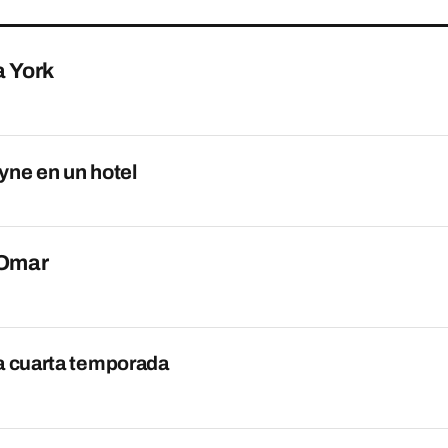
a York
yne en un hotel
 Omar
a cuarta temporada