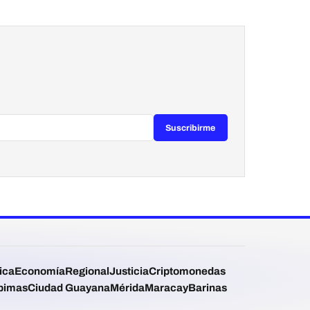
Suscribirme
tica
Economía
Regional
Justicia
Criptomonedas
bimas
Ciudad Guayana
Mérida
Maracay
Barinas