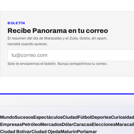
BOLETÍN
Recibe Panorama en tu correo
El resumen del día de Maracaibo y el Zulia. Gratis, sin spam,
cancela cuando quieras.
Solo te enviaremos el boletín. Nunca compartimos tu correo.
Mundo
Sucesos
Espectáculos
Ciudad
Fútbol
Deportes
Curiosida
Empresas
Petróleo
Mercados
Dólar
Caracas
Elecciones
Maracai
Ciudad Bolívar
Ciudad Ojeda
Maturín
Porlamar