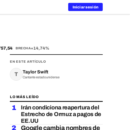
Iniciar sesión
7,54
+14,74%
BRECHA
EN ESTE ARTÍCULO
Taylor Swift
T
Cantante estadounidense
LO MÁS LEÍDO
1
Irán condiciona reapertura del
Estrecho de Ormuz a pagos de
EE.UU
2
Google cambia nombres de