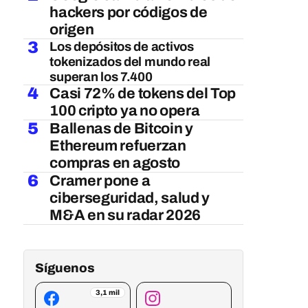
hackers por códigos de
origen
3
Los depósitos de activos
tokenizados del mundo real
superan los 7.400
4
Casi 72% de tokens del Top
100 cripto ya no opera
5
Ballenas de Bitcoin y
Ethereum refuerzan
compras en agosto
6
Cramer pone a
ciberseguridad, salud y
M&A en su radar 2026
Síguenos
3,1 mil