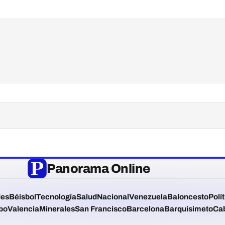
Panorama Online
des
Béisbol
Tecnología
Salud
Nacional
Venezuela
Baloncesto
Polí
bo
Valencia
Minerales
San Francisco
Barcelona
Barquisimeto
Ca