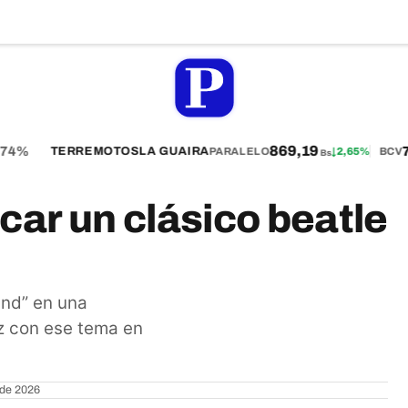
869,19
4%
75
TERREMOTOS
LA GUAIRA
PARALELO
↓
2,65%
BCV
Bs
car un clásico beatle
and” en una
z con ese tema en
 de 2026