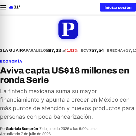
31°
Iniciar sesión
887,33
757,54
+17,1
LA GUAIRA
PARALELO
↑
1,52%
BCV
BRECHA
Bs
ECONOMÍA
Aviva capta US$18 millones en
ronda Serie
La fintech mexicana suma su mayor
financiamiento y apunta a crecer en México con
más puntos de atención y nuevos productos para
personas con poca bancarización.
Por
Gabriela Semprún
·
7 de julio de 2026 a las 6:00 a. m.
·
Actualizado 7 de julio de 2026