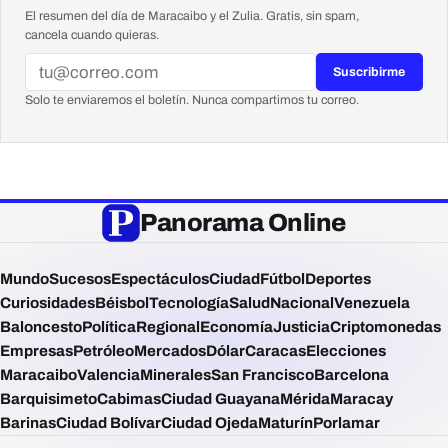
El resumen del día de Maracaibo y el Zulia. Gratis, sin spam,
cancela cuando quieras.
Suscribirme
Solo te enviaremos el boletín. Nunca compartimos tu correo.
Panorama Online
Mundo
Sucesos
Espectáculos
Ciudad
Fútbol
Deportes
Curiosidades
Béisbol
Tecnología
Salud
Nacional
Venezuela
Baloncesto
Política
Regional
Economía
Justicia
Criptomonedas
Empresas
Petróleo
Mercados
Dólar
Caracas
Elecciones
Maracaibo
Valencia
Minerales
San Francisco
Barcelona
Barquisimeto
Cabimas
Ciudad Guayana
Mérida
Maracay
Barinas
Ciudad Bolívar
Ciudad Ojeda
Maturín
Porlamar