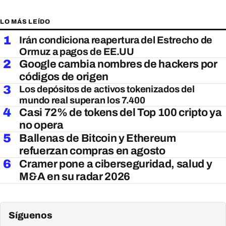
LO MÁS LEÍDO
1
Irán condiciona reapertura del Estrecho de
Ormuz a pagos de EE.UU
2
Google cambia nombres de hackers por
códigos de origen
3
Los depósitos de activos tokenizados del
mundo real superan los 7.400
4
Casi 72% de tokens del Top 100 cripto ya
no opera
5
Ballenas de Bitcoin y Ethereum
refuerzan compras en agosto
6
Cramer pone a ciberseguridad, salud y
M&A en su radar 2026
Síguenos