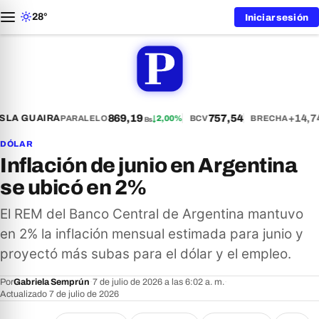
28°
Iniciar sesión
869,19
757,54
+14,7
S
LA GUAIRA
PARALELO
↓
2,00%
BCV
BRECHA
Bs
DÓLAR
Inflación de junio en Argentina
se ubicó en 2%
El REM del Banco Central de Argentina mantuvo
en 2% la inflación mensual estimada para junio y
proyectó más subas para el dólar y el empleo.
Por
Gabriela Semprún
·
7 de julio de 2026 a las 6:02 a. m.
·
Actualizado 7 de julio de 2026