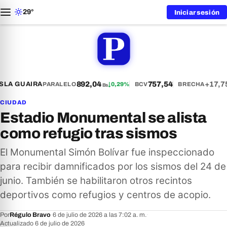
29°
Iniciar sesión
892,04
757,54
+17,7
LA GUAIRA
PARALELO
↓
0,29%
BCV
BRECHA
Bs
CIUDAD
Estadio Monumental se alista
como refugio tras sismos
El Monumental Simón Bolívar fue inspeccionado
para recibir damnificados por los sismos del 24 de
junio. También se habilitaron otros recintos
deportivos como refugios y centros de acopio.
Por
Régulo Bravo
·
6 de julio de 2026 a las 7:02 a. m.
·
Actualizado 6 de julio de 2026