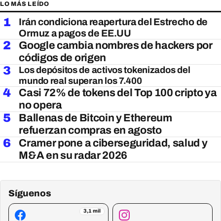
LO MÁS LEÍDO
1
Irán condiciona reapertura del Estrecho de
Ormuz a pagos de EE.UU
2
Google cambia nombres de hackers por
códigos de origen
3
Los depósitos de activos tokenizados del
mundo real superan los 7.400
4
Casi 72% de tokens del Top 100 cripto ya
no opera
5
Ballenas de Bitcoin y Ethereum
refuerzan compras en agosto
6
Cramer pone a ciberseguridad, salud y
M&A en su radar 2026
Síguenos
3,1 mil