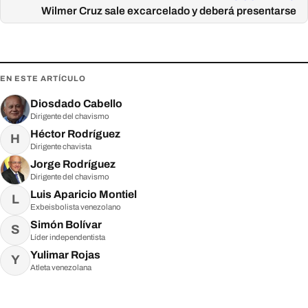
Wilmer Cruz sale excarcelado y deberá presentarse
EN ESTE ARTÍCULO
Diosdado Cabello
Dirigente del chavismo
Héctor Rodríguez
H
Dirigente chavista
Jorge Rodríguez
Dirigente del chavismo
Luis Aparicio Montiel
L
Exbeisbolista venezolano
Simón Bolívar
S
Líder independentista
Yulimar Rojas
Y
Atleta venezolana