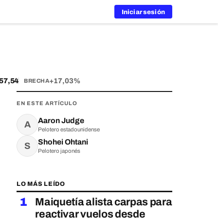
Iniciar sesión
,54
+17,03%
BRECHA
EN ESTE ARTÍCULO
Aaron Judge
A
Pelotero estadounidense
Shohei Ohtani
S
Pelotero japonés
LO MÁS LEÍDO
1
Maiquetía alista carpas para
reactivar vuelos desde