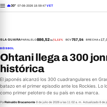
30°
07-08-2026 18:59:49
VET
886,52
757,54
+17,03
A GUAIRA
PARALELO
↑
1,11%
BCV
BRECHA
Bs
BÉISBOL
Ohtani llega a 300 jon
histórica
El japonés alcanzó los 300 cuadrangulares en Gra
batazo en el primer episodio ante los Rockies. Lo l
como primer pelotero de su país en esa marca.
Por
Reinaldo Bracamonte
·
8 de julio de 2026 a las 11:02 a. m.
·
Actualizado 8 de j