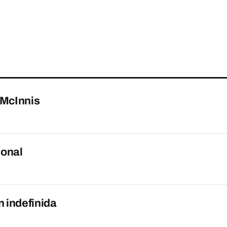
a McInnis
ional
 indefinida