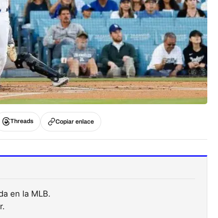
Threads
Copiar enlace
da en la MLB.
r.