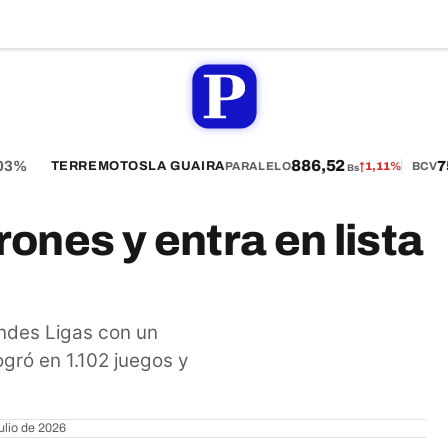
886,52
%
757
TERREMOTOS
LA GUAIRA
PARALELO
↑
1,11%
BCV
Bs
rones y entra en lista
ndes Ligas con un
ogró en 1.102 juegos y
ulio de 2026