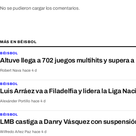
No se pudieron cargar los comentarios.
MÁS EN BÉISBOL
BÉISBOL
Altuve llega a 702 juegos multihits y supera 
Robert Nava
·
hace 4 d
BÉISBOL
Luis Arráez va a Filadelfia y lidera la Liga Nac
Alexánder Portillo
·
hace 4 d
BÉISBOL
LMB castiga a Danry Vásquez con suspensión
Wilfredo Añez Paz
·
hace 4 d