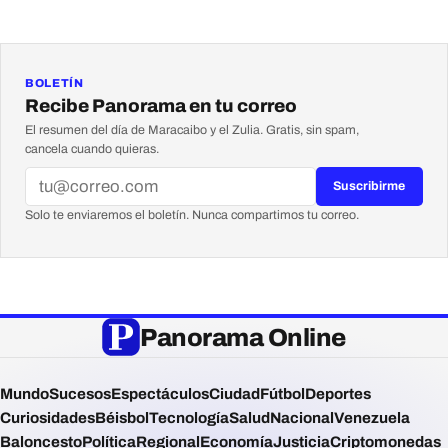
BOLETÍN
Recibe Panorama en tu correo
El resumen del día de Maracaibo y el Zulia. Gratis, sin spam,
cancela cuando quieras.
Suscribirme
Solo te enviaremos el boletín. Nunca compartimos tu correo.
Panorama Online
Mundo
Sucesos
Espectáculos
Ciudad
Fútbol
Deportes
Curiosidades
Béisbol
Tecnología
Salud
Nacional
Venezuela
Baloncesto
Política
Regional
Economía
Justicia
Criptomonedas