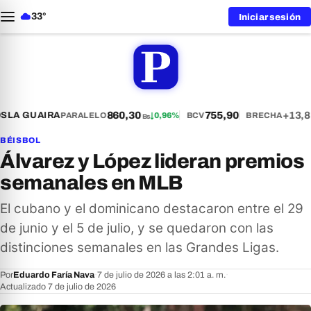
33°
Iniciar sesión
860,30
755,90
+13,8
S
LA GUAIRA
PARALELO
↓
0,96%
BCV
BRECHA
Bs
BÉISBOL
Álvarez y López lideran premios
semanales en MLB
El cubano y el dominicano destacaron entre el 29
de junio y el 5 de julio, y se quedaron con las
distinciones semanales en las Grandes Ligas.
Por
Eduardo Faría Nava
·
7 de julio de 2026 a las 2:01 a. m.
·
Actualizado 7 de julio de 2026