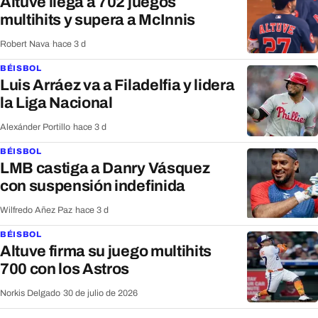
Altuve llega a 702 juegos
multihits y supera a McInnis
Robert Nava
·
hace 3 d
BÉISBOL
Luis Arráez va a Filadelfia y lidera
la Liga Nacional
Alexánder Portillo
·
hace 3 d
BÉISBOL
LMB castiga a Danry Vásquez
con suspensión indefinida
Wilfredo Añez Paz
·
hace 3 d
BÉISBOL
Altuve firma su juego multihits
700 con los Astros
Norkis Delgado
·
30 de julio de 2026