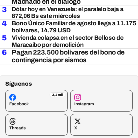
Machado en el diálogo
3
Dólar hoy en Venezuela: el paralelo baja a
872,06 Bs este miércoles
4
Bono Único Familiar de agosto llega a 11.175
bolívares, 14,79 USD
5
Vivienda colapsa en el sector Belloso de
Maracaibo por demolición
6
Pagan 223.500 bolívares del bono de
contingencia por sismos
Síguenos
3,1 mil
Facebook
Instagram
Threads
X